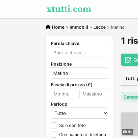
Home
>
Immobili
>
Lecce
>
Matino
1 ri
Parola chiave
C
Posizione
Tutti 
Fascia di prezzo (€)
Catego
Periodo
Solo con foto
4
Con numero di telefono