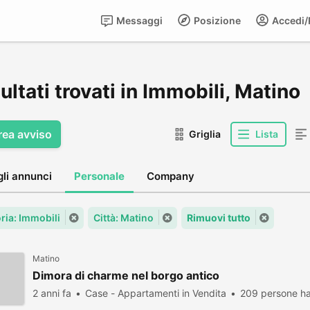
Messaggi
Posizione
Accedi/R
sultati trovati in Immobili, Matino
rea avviso
Griglia
Lista
gli annunci
Personale
Company
ria: Immobili
Città: Matino
Rimuovi tutto
Matino
Dimora di charme nel borgo antico
2 anni fa
Case - Appartamenti in Vendita
209 persone ha