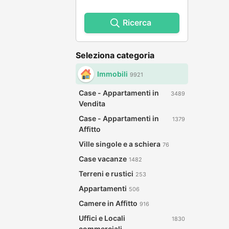
Ricerca
Seleziona categoria
Immobili
9921
Case - Appartamenti in
3489
Vendita
Case - Appartamenti in
1379
Affitto
Ville singole e a schiera
76
Case vacanze
1482
Terreni e rustici
253
Appartamenti
506
Camere in Affitto
916
Uffici e Locali
1830
commerciali