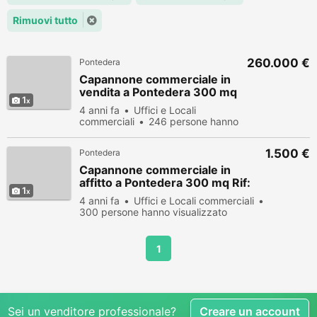
Rimuovi tutto
260.000 €
Pontedera
Capannone commerciale in
vendita a Pontedera 300 mq
1
Rif: 350269
4 anni fa
Uffici e Locali
commerciali
246 persone hanno
visualizzato
1.500 €
Pontedera
Capannone commerciale in
affitto a Pontedera 300 mq Rif:
1
350271
4 anni fa
Uffici e Locali commerciali
300 persone hanno visualizzato
1
Sei un venditore professionale?
Creare un account