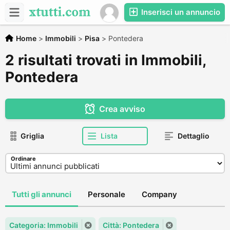
Inserisci un annuncio
Home
>
Immobili
>
Pisa
>
Pontedera
2 risultati trovati in Immobili,
Pontedera
Crea avviso
Griglia
Lista
Dettaglio
Ordinare
Tutti gli annunci
Personale
Company
Categoria: Immobili
Città: Pontedera