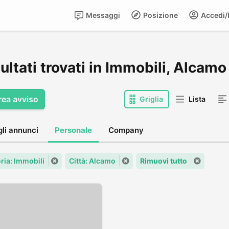
Messaggi
Posizione
Accedi/R
sultati trovati in Immobili, Alcamo
rea avviso
Griglia
Lista
gli annunci
Personale
Company
ria: Immobili
Città: Alcamo
Rimuovi tutto