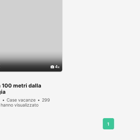
€
4
 100 metri dalla
ia
a
Case vacanze
299
hanno visualizzato
1