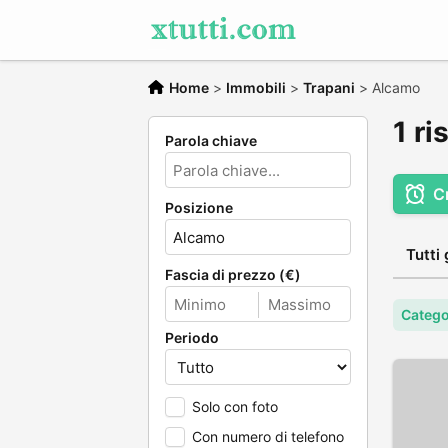
Home
>
Immobili
>
Trapani
>
Alcamo
1 ri
Parola chiave
C
Posizione
Tutti 
Fascia di prezzo (€)
Catego
Periodo
Solo con foto
Con numero di telefono