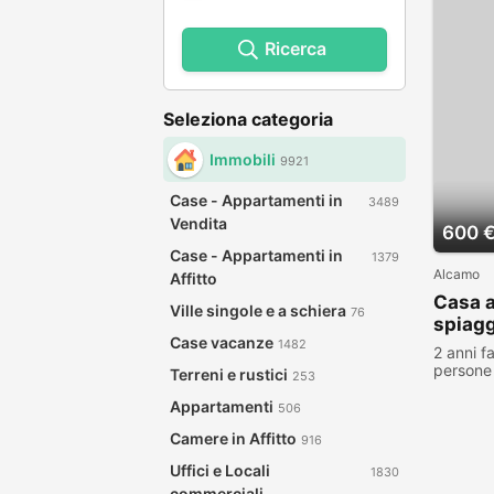
Ricerca
Seleziona categoria
Immobili
9921
Case - Appartamenti in
3489
Vendita
600 
Case - Appartamenti in
1379
Alcamo
Affitto
Casa a
Ville singole e a schiera
76
spiagg
Case vacanze
1482
2 anni f
persone 
Terreni e rustici
253
Appartamenti
506
Camere in Affitto
916
Uffici e Locali
1830
commerciali