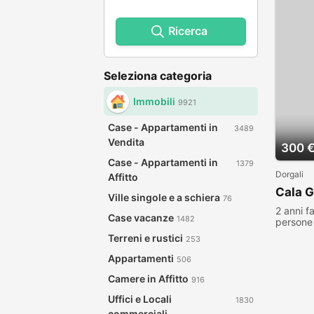
Ricerca
Seleziona categoria
Immobili
9921
Case - Appartamenti in
3489
Vendita
300 
Case - Appartamenti in
1379
Dorgali
Affitto
Cala 
Ville singole e a schiera
76
2 anni f
Case vacanze
1482
persone 
Terreni e rustici
253
Appartamenti
506
Camere in Affitto
916
Uffici e Locali
1830
commerciali