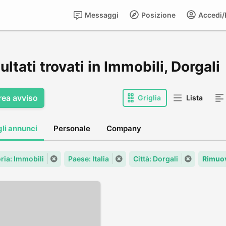
Messaggi
Posizione
Accedi/R
sultati trovati in Immobili, Dorgali
rea avviso
Griglia
Lista
gli annunci
Personale
Company
ria: Immobili
Paese: Italia
Città: Dorgali
Rimuov