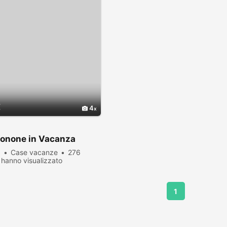
€
4
Gonone in Vacanza
a
Case vacanze
276
hanno visualizzato
1