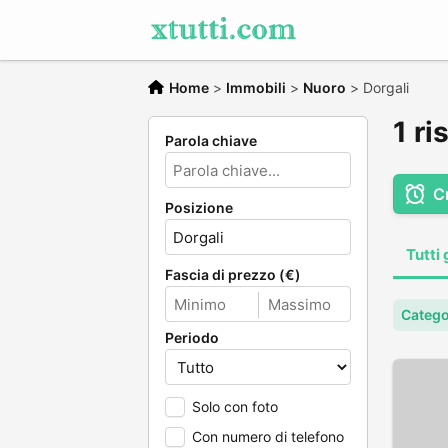
Home
>
Immobili
>
Nuoro
>
Dorgali
1 ri
Parola chiave
C
Posizione
Tutti 
Fascia di prezzo (€)
Catego
Periodo
Solo con foto
Con numero di telefono