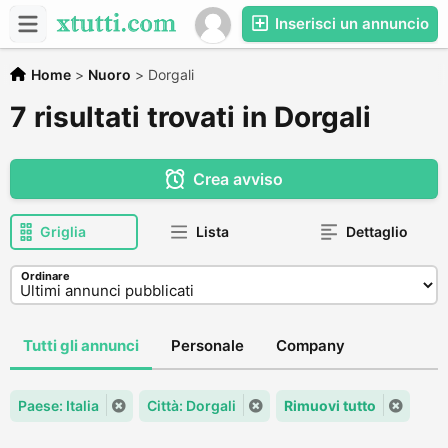
Inserisci un annuncio
Home
>
Nuoro
>
Dorgali
7 risultati trovati in Dorgali
Crea avviso
Griglia
Lista
Dettaglio
Ordinare
Tutti gli annunci
Personale
Company
Paese: Italia
Città: Dorgali
Rimuovi tutto