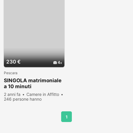
230 €
4
Pescara
SINGOLA matrimoniale
a 10 minuti
dall'Università
2 anni fa
Camere in Affitto
246 persone hanno
visualizzato
1