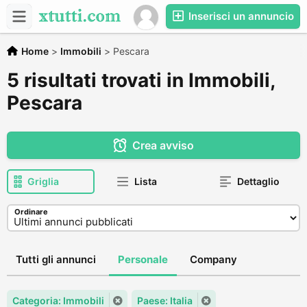
Inserisci un annuncio
Home
>
Immobili
>
Pescara
5 risultati trovati in Immobili,
Pescara
Crea avviso
Griglia
Lista
Dettaglio
Ordinare
Tutti gli annunci
Personale
Company
Categoria: Immobili
Paese: Italia