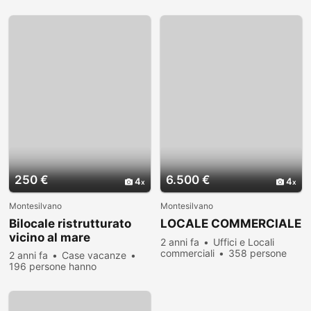
visualizzato
visualizzato
250 €
6.500 €
4
4
Montesilvano
Montesilvano
Bilocale ristrutturato
LOCALE COMMERCIALE
vicino al mare
2 anni fa
Uffici e Locali
commerciali
358 persone
2 anni fa
Case vacanze
hanno visualizzato
196 persone hanno
visualizzato