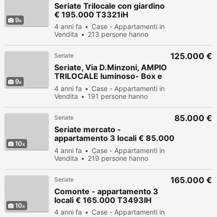
Seriate Trilocale con giardino
€ 195.000 T3321iH
9
4 anni fa
Case - Appartamenti in
Vendita
213 persone hanno
visualizzato
125.000 €
Seriate
Seriate, Via D.Minzoni, AMPIO
TRILOCALE luminoso- Box e
9
cantina
4 anni fa
Case - Appartamenti in
Vendita
191 persone hanno
visualizzato
85.000 €
Seriate
Seriate mercato -
appartamento 3 locali € 85.000
10
T3612H
4 anni fa
Case - Appartamenti in
Vendita
219 persone hanno
visualizzato
165.000 €
Seriate
Comonte - appartamento 3
locali € 165.000 T3493IH
10
4 anni fa
Case - Appartamenti in