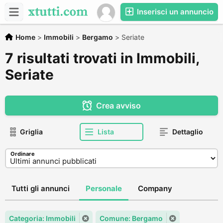
Inserisci un annuncio
Home
>
Immobili
>
Bergamo
>
Seriate
7 risultati trovati in Immobili,
Seriate
Crea avviso
Griglia
Lista
Dettaglio
Ordinare
Tutti gli annunci
Personale
Company
Categoria: Immobili
Comune: Bergamo