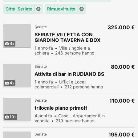
Città: Seriate
Rimuovi tutto
325.000 €
Seriate
SERIATE VILLETTA CON
GIARDINO TAVERNA E BOX
4
DOPPIO
1 anno fa
Ville singole e a
schiera
246 persone hanno
visualizzato
80.000 €
Seriate
Attivita di bar in RUDIANO BS
1 anno fa
Uffici e Locali
4
commerciali
212 persone hanno
visualizzato
110.000 €
Seriate
trilocale piano primoH
4 anni fa
Case - Appartamenti in
10
Vendita
219 persone hanno
visualizzato
195.000 €
Seriate