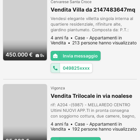
Cervarese Santa Croce
Vendita Villa da 2147483647mq
Vendesi elegante villetta singola interna al
quartiere residenziale, rifiniture alte,
giardino piantumato. Composta da: P.T.:
ampio salone, cucina, bagno con accessori
4 anni fa
Case - Appartamenti in
sospesi e doccia idromassaggio, ripostiglio.
Vendita
213 persone hanno visualizzato
P.1: 3 camere, bagno con vasca
idromassaggio. Pavimenti tutti in veneziano
450.000 €
9
Invia messaggio
di vari tipi, infissi insonorizzati, cappotto
isolamento termico. Inferr...
049825xxxx
Vigonza
Vendita Trilocale in via noalese
rif: A204 -(5987) - MELLAREDO CENTRO
Ultimi NUOVI APP.TI in pronta consegna
con soggiorno cottura, due camere, bagno,
terrazza di mq.13, garage a €.95.000. CL. C
4 anni fa
Case - Appartamenti in
(IPE 52,90) Codice di riferimento Agenzia:
Vendita
192 persone hanno visualizzato
A204 -(5987) (876431)