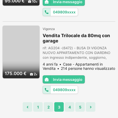
95.000 €
10
Invia messaggio
049809xxxx
Vigonza
Vendita Trilocale da 80mq con
garage
rif: AG204 -(6472) - BUSA DI VIGONZA
NUOVO APPARTAMENTO CON GIARDINO
con ingresso indipendente, soggiorno,
cucina separata, 2 camere, 2 bagni fin.,
4 anni fa
Case - Appartamenti in
garage, giardino di mq 240, garage, Allarme,
Vendita
214 persone hanno visualizzato
riscaldamento a pavimento, sanitari sospesi,
175.000 €
2
balconi, predisp. aria condizionata. €
Invia messaggio
175.000,00 CL C. Codice di riferimento
Agenzia: AG204 -(6472) (876430)
049809xxxx
1
2
3
4
5