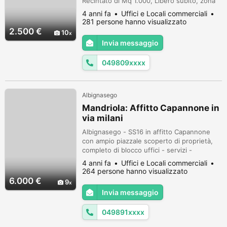
Recintato di Mq 1.000, Libero subito, zona
artigianale/Industriale, Laboratorio con
4 anni fa
Uffici e Locali commerciali
Bagni ed Uffici + spogliatoio, uffici e
281 persone hanno visualizzato
soppalco, Richiesti €. 2.500 mese trattabili,
2.500 €
10
possibilità di vendita. Codice di Riferimento
Invia messaggio
Agenzia: LC720 (913916)
049809xxxx
Albignasego
Mandriola: Affitto Capannone in
via milani
Albignasego - SS16 in affitto Capannone
con ampio piazzale scoperto di proprietà,
completo di blocco uffici - servizi -
spogliatoio e docce di 180 mq PT e 180 mq
4 anni fa
Uffici e Locali commerciali
P1. Sup Coperta 1500 mq, laboratorio di
264 persone hanno visualizzato
1300 mq, altezza 6.50 mt. Lotto di terreno
6.000 €
9
per complessivi 5200 mq con possibilità di
Invia messaggio
nuova edificazione/ampliamneto. Rif
GX156A Impianto di riscaldamento e c...
049891xxxx