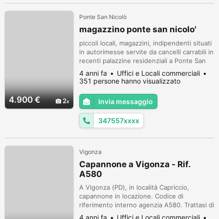
Ponte San Nicolò
magazzino ponte san nicolo'
piccoli locali, magazzini, indipendenti situati
in autorimesse servite da cancelli carrabili in
recenti palazzine residenziali a Ponte San
Nicolò (PD). ideali per ripostigli, spazi
4 anni fa
Uffici e Locali commerciali
archivio, posto bici o posto moto. remigio
351 persone hanno visualizzato
3475579422
4.900 €
2
Invia messaggio
347557xxxx
Vigonza
Capannone a Vigonza - Rif.
A580
A Vigonza (PD), in località Capriccio,
capannone in locazione. Codice di
riferimento interno agenzia A580. Trattasi di
un capannone artigianale di 500 metri
4 anni fa
Uffici e Locali commerciali