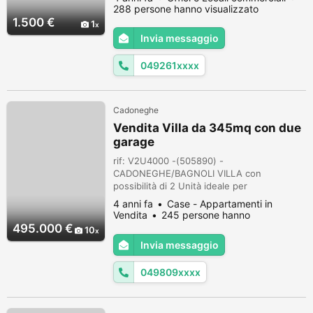
quadrati, con scoperto esterno. Subito
288 persone hanno visualizzato
disponibile. Classe energetica G, IPE 180. Il
1.500 €
1
canone di locazione mensili richiesto è di
Invia messaggio
Euro 1.500.
049261xxxx
Cadoneghe
Vendita Villa da 345mq con due
garage
rif: V2U4000 -(505890) -
CADONEGHE/BAGNOLI VILLA con
possibilità di 2 Unità ideale per
genitore/figlio, con mq. 4.000 di terreno di
4 anni fa
Case - Appartamenti in
proprietà, parte a parco e parte a vigneto,
Vendita
245 persone hanno
disposta su due piani: piano terra con
visualizzato
495.000 €
10
ingresso, taverna, soggiorno/salone con
Invia messaggio
travi a vista e caminetto, cucina, bagno,
lavanderia/c.t., camera, garage, pompeiana
049809xxxx
per auto; Piano prim...