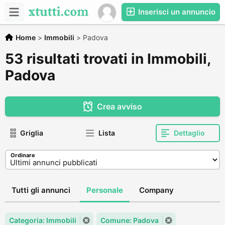
Inserisci un annuncio
Home
>
Immobili
>
Padova
53 risultati trovati in Immobili,
Padova
Crea avviso
Griglia
Lista
Dettaglio
Ordinare
Tutti gli annunci
Personale
Company
Categoria: Immobili
Comune: Padova