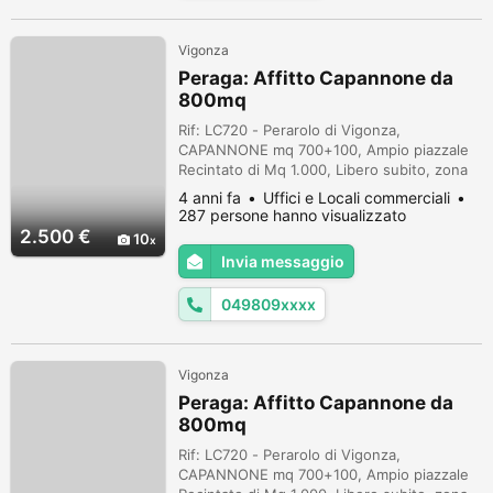
Vigonza
Peraga: Affitto Capannone da
800mq
Rif: LC720 - Perarolo di Vigonza,
CAPANNONE mq 700+100, Ampio piazzale
Recintato di Mq 1.000, Libero subito, zona
artigianale/Industriale, Laboratorio con
4 anni fa
Uffici e Locali commerciali
Bagni ed Uffici + spogliatoio, uffici e
287 persone hanno visualizzato
soppalco, Richiesti €. 2.500 mese trattabili,
2.500 €
10
possibilità di vendita. Codice di Riferimento
Invia messaggio
Agenzia: LC720 (913916)
049809xxxx
Vigonza
Peraga: Affitto Capannone da
800mq
Rif: LC720 - Perarolo di Vigonza,
CAPANNONE mq 700+100, Ampio piazzale