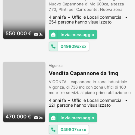
Nuovo Capannone di Mq 600ca, altezza
7,70, Plinti per Carroponte, Nuova zona
Artigianale/Industriale, Laboratorio
4 anni fa
Uffici e Locali commerciali
magazzino di Mq 500 ca, più Uffici e servizi,
254 persone hanno visualizzato
Porzione al grezzo interno Finiture a
richiesta, Codice di Riferimento Agenzia:
550.000 €
3
Invia messaggio
C560 -(228593) (876286)
049809xxxx
Vigonza
Vendita Capannone da 1mq
VIGONZA - capannone in zona industriale
Vigonza, di 736 mq con zona uffici di 160
mq e tre servizi. al piano primo abitazione o
ulteriore zona uffici di 160 mq. scoperto
4 anni fa
Uffici e Locali commerciali
privato di c.a. 800 mq. il capannone e
221 persone hanno visualizzato
l'impianto elettrico sono stati ristrutturati
nel 2015. Ogni agenzia ha un proprio
470.000 €
5
Invia messaggio
titolare ed e' autonoma - Le presenti
informazioni non costituiscono...
049807xxxx