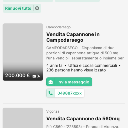
Rimuovi tutto
Campodarsego
Vendita Capannone in
Campodarsego
CAMPODARSEGO - Disponiamo di due
porzioni di capannone attigue di 500 mq
l'una vendibili separatamente o insieme per
un totale di 1.000 mq. Una porzione
4 anni fa
Uffici e Locali commerciali
richiede dei lavori di sistemazione €
236 persone hanno visualizzato
200.000 l'altra in foto € 250.000. Buona
200.000 €
3
trattabilità per l'acquisto in blocco di
Invia messaggio
entrambe le porzioni. Il posizionamento su
mappa è casuale. Tecnopol di Polcan Tomas
049887xxxx
Ce...
Vigonza
Vendita Capannone da 560mq
Rif: C560 -(228593) - Peraga di Vigonza,