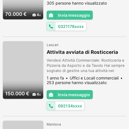
superficie di 50 mq. oltre ad un ampio
305 persone hanno visualizzato
magazzino , ha 20 posti a sedere interni e
un dehor sulla piazza con altrettanti 20
70.000 €
4
Invia messaggio
posti. Attuali orari di apertura 06.00- 17.00.
Ottimo canone...
0321178xxxx
Lascari
Attivita avviata di Rosticceria
Vendesi Attività Commerciale: Rosticceria e
Pizzeria da Asporto e da Tavolo Hai sempre
sognato di gestire una tua attività nel
settore della ristorazione? Questa è
1 anno fa
Uffici e Locali commerciali
l'occasione che stavi aspettando! Vendesi
253 persone hanno visualizzato
attività commerciale di successo, una
rosticceria e pizzeria da asporto e da
150.000 €
4
Invia messaggio
tavolo, avviata e ben strutturata.
Descrizione dell'Attività: Tipologia: Rost...
092134xxxx
Mantova