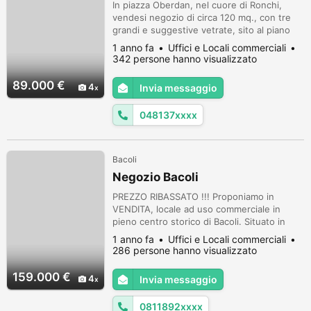
In piazza Oberdan, nel cuore di Ronchi,
vendesi negozio di circa 120 mq., con tre
grandi e suggestive vetrate, sito al piano
terra, composto da ampio salone,
1 anno fa
Uffici e Locali commerciali
antibagno, bagno, grande scantinato e
342 persone hanno visualizzato
scoperto estivo. Ideale per bar, ristorazione
e varie tipologie di attività! Posizione
89.000 €
4
Invia messaggio
pazzesca!!!
048137xxxx
Bacoli
Negozio Bacoli
PREZZO RIBASSATO !!! Proponiamo in
VENDITA, locale ad uso commerciale in
pieno centro storico di Bacoli. Situato in
posizione strategica, l'immobile vanta una
1 anno fa
Uffici e Locali commerciali
superficie di 60 mq, composto da due ampi
286 persone hanno visualizzato
locali, ripostiglio e un bagno. La soluzione si
trova in buono stato e offre molteplici
159.000 €
4
Invia messaggio
possibilità di utilizzo. Inoltre, nella parte
retrostante del fabbricat...
0811892xxxx