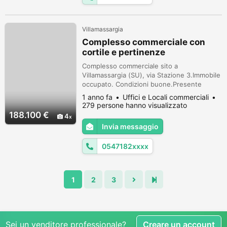
Villamassargia
Complesso commerciale con
cortile e pertinenze
Complesso commerciale sito a
Villamassargia (SU), via Stazione 3.Immobile
occupato. Condizioni buone.Presente
all'interno materiale di vario genere.Beni
1 anno fa
Uffici e Locali commerciali
mobili esclusi dalla vendita.Immobile
279 persone hanno visualizzato
descritto nella perizia allegata come LOTTO
188.100 €
4
18Superficie principale: 411 mq
Invia messaggio
(fabbricati)COMPLESSO COMMERCIALEArea
di sedime: 2266 mqFabbricati: 411 mq
0547182xxxx
circaCortile: 288 ...
1
2
3
Sei un venditore professionale?
Creare un account