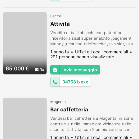
Lecce
Attività
Vendita di bar tabacchi con patentino
,ricevitoria sisal super enalotto ,pagamenti
Money ,ricariche telefoniche ,sala slot,sala
carte .trattabile
1 anno fa
Uffici e Locali commerciali
291 persone hanno visualizzato
65.000 €
4
Invia messaggio
347581xxxx
Magenta
Bar caffetteria
Vendesi bar caffetteria a Magenta, in zona
centrale e nelle immediate vicinanze delle
scuole. L'attività, con 2 ampie vetrine che
affacciano sulla piazzetta, si sviluppa su una
1 anno fa
Uffici e Locali commerciali