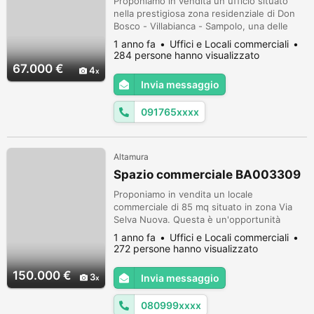
Proponiamo in vendita un ufficio situato
nella prestigiosa zona residenziale di Don
Bosco - Villabianca - Sampolo, una delle
aree più ricercate e ben posizionate di
1 anno fa
Uffici e Locali commerciali
Palermo. L'ufficio si trova al primo piano di
284 persone hanno visualizzato
un moderno complesso di cinque piani, in
67.000 €
4
una posizione che garantisce ottima
Invia messaggio
visibilità e accessibilità. L'immobile è libero
al rogito e si presenta ...
091765xxxx
Altamura
Spazio commerciale BA003309
Proponiamo in vendita un locale
commerciale di 85 mq situato in zona Via
Selva Nuova. Questa è un'opportunità
imperdibile per chi desidera avviare o
1 anno fa
Uffici e Locali commerciali
espandere un'attività in una location
272 persone hanno visualizzato
strategica e ben servita. La posizione del
locale garantisce un buon passaggio
150.000 €
3
Invia messaggio
pedonale e veicolare, offrendo grande
visibilità e accessibilità. È ideale per diverse
080999xxxx
tipolog...