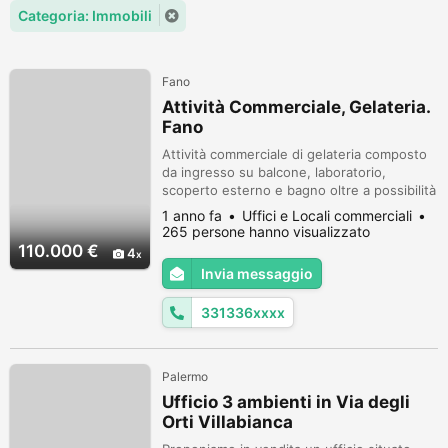
Categoria: Immobili
Fano
Attività Commerciale, Gelateria.
Fano
Attività commerciale di gelateria composto
da ingresso su balcone, laboratorio,
scoperto esterno e bagno oltre a possibilità
di prendere in locazione ulteriore scoperto
1 anno fa
Uffici e Locali commerciali
esterno.
265 persone hanno visualizzato
110.000 €
4
Invia messaggio
331336xxxx
Palermo
Ufficio 3 ambienti in Via degli
Orti Villabianca