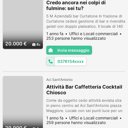
Credo ancora nei colpi di
fulmine: sei tu?
5 M AziendaSi bar Curtatone In frazione di
Curtatone cedesi gestione di bar e rivendita
gelati con doppio plateatico. Il locale di 140
mq è suddiviso in più sale con 50 posti a
1 anno fa
Uffici e Locali commerciali
sedere all'interno e 100 nei plateatici. 4
253 persone hanno visualizzato
fusti di birra e 2 di vino settimanali, 200 kg
20.000 €
4
di gelato al mese, cassetto dimostrabile di
Invia messaggio
470 euro mensili. Annuncio rivolto a chi è
del se...
0376154xxxx
Aci Sant'Antonio
Attività Bar Caffetteria Cocktail
Chiosco
Come da oggetto cedo attività avviata sita
in pieno centro ad Aci Sant'Antonio piazza
Maggiore. Locale con sei punti luce per un
totale di 110mq, possibilità di suolo
1 anno fa
Uffici e Locali commerciali
pubblico, 3 bagni (uomo, donna, disabili )
259 persone hanno visualizzato
totalmente a norma. L'immobile è stato