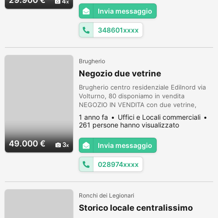
29.900 €
4
totalmente ristrutturato 4 anni fa con
Invia messaggio
rifiniture in elegante legno, luci a led e
impianto di video sorveglianz...
348601xxxx
Brugherio
Negozio due vetrine
Brugherio centro residenziale Edilnord via
Volturno, 80 disponiamo in vendita
NEGOZIO IN VENDITA con due vetrine,
superficie di mq 28 circa, richiesta di
1 anno fa
Uffici e Locali commerciali
vendita euro 49.000,00 no iva trattabile,
261 persone hanno visualizzato
possibilità di affitto.
49.000 €
3
Invia messaggio
028974xxxx
Ronchi dei Legionari
Storico locale centralissimo