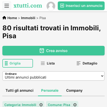
Inserisci un annuncio
Home
>
Immobili
>
Pisa
80 risultati trovati in Immobili,
Pisa
Crea avviso
Griglia
Lista
Dettaglio
Ordinare
Tutti gli annunci
Personale
Company
Categoria: Immobili
Comune: Pisa