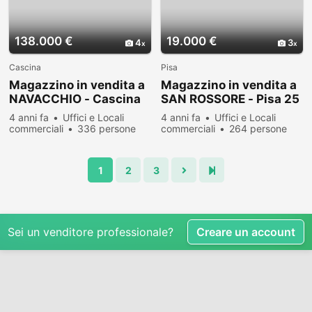
138.000 €
19.000 €
4
3
Cascina
Pisa
Magazzino in vendita a
Magazzino in vendita a
NAVACCHIO - Cascina
SAN ROSSORE - Pisa 25
200 mq Rif: 469149
mq Rif: 442118
4 anni fa
Uffici e Locali
4 anni fa
Uffici e Locali
commerciali
336 persone
commerciali
264 persone
hanno visualizzato
hanno visualizzato
1
2
3
Sei un venditore professionale?
Creare un account