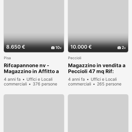
8.650 €
10.000 €
10
2
Pisa
Peccioli
Rifcapannone nv -
Magazzino in vendita a
Magazzino in Affitto a
Peccioli 47 mq Rif:
Pisa - Pta a Mare di
392707
4 anni fa
Uffici e Locali
4 anni fa
Uffici e Locali
1700 mq
commerciali
376 persone
commerciali
265 persone
hanno visualizzato
hanno visualizzato