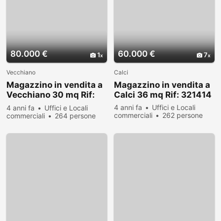
80.000 €
60.000 €
1
7
Vecchiano
Calci
Magazzino in vendita a
Magazzino in vendita a
Vecchiano 30 mq Rif:
Calci 36 mq Rif: 321414
221208
4 anni fa
Uffici e Locali
4 anni fa
Uffici e Locali
commerciali
262 persone
commerciali
264 persone
hanno visualizzato
hanno visualizzato