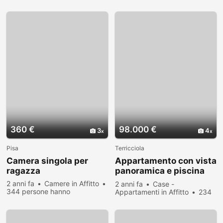
hanno visualizzato
360 €
98.000 €
3
4
Pisa
Terricciola
Camera singola per
Appartamento con vista
ragazza
panoramica e piscina
con...
2 anni fa
Camere in Affitto
2 anni fa
Case -
344 persone hanno
Appartamenti in Affitto
234
visualizzato
persone hanno visualizzato