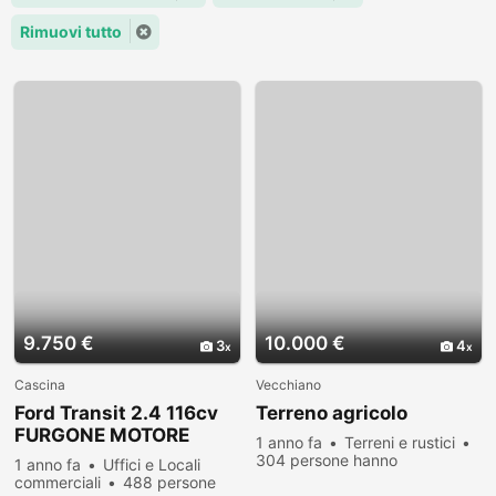
Rimuovi tutto
9.750 €
10.000 €
3
4
Cascina
Vecchiano
Ford Transit 2.4 116cv
Terreno agricolo
FURGONE MOTORE
1 anno fa
Terreni e rustici
NUOVO Pisa
304 persone hanno
1 anno fa
Uffici e Locali
visualizzato
commerciali
488 persone