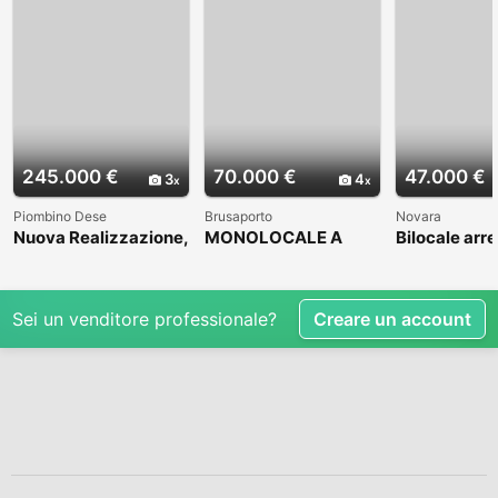
245.000 €
70.000 €
47.000 €
3
4
Piombino Dese
Brusaporto
Novara
Nuova Realizzazione,
MONOLOCALE A
Bilocale arr
in bella zona
BRUSAPORTO
residenziale
Sei un venditore professionale?
Creare un account