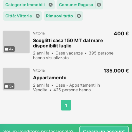
Categoria: Immobili
Comune: Ragusa
Città: Vittoria
Rimuovi tutto
400 €
Vittoria
Scoglitti casa 150 MT dal mare
disponibilit luglio
4
2 anni fa
Case vacanze
395 persone
hanno visualizzato
135.000 €
Vittoria
Appartamento
2 anni fa
Case - Appartamenti in
3
Vendita
425 persone hanno
visualizzato
1
Sei un venditore professionale?
Creare un account