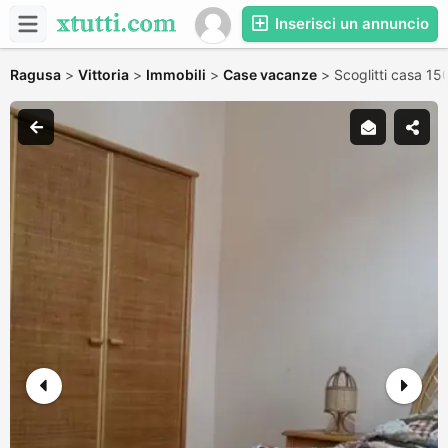
Inserisci un annuncio
Ragusa
>
Vittoria
>
Immobili
>
Case vacanze
>
Scoglitti casa 150