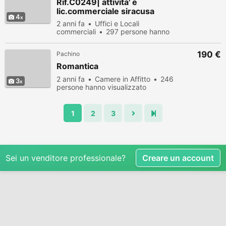
Rif.C0249| attivita' e
lic.commerciale siracusa
4
2 anni fa
Uffici e Locali
commerciali
297 persone hanno
visualizzato
190 €
Pachino
Romantica
2 anni fa
Camere in Affitto
246
3
persone hanno visualizzato
1
2
3
Sei un venditore professionale?
Creare un account