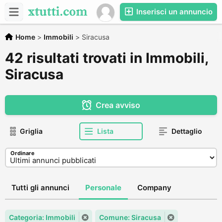
Inserisci un annuncio
Home
>
Immobili
>
Siracusa
42 risultati trovati in Immobili,
Siracusa
Crea avviso
Griglia
Lista
Dettaglio
Ordinare
Tutti gli annunci
Personale
Company
Categoria: Immobili
Comune: Siracusa