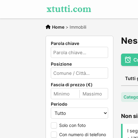
Home
>
Immobili
Nes
Parola chiave
C
Posizione
Tutti 
Fascia di prezzo (€)
Catego
Periodo
Non si
Solo con foto
I seg
Con numero di telefono