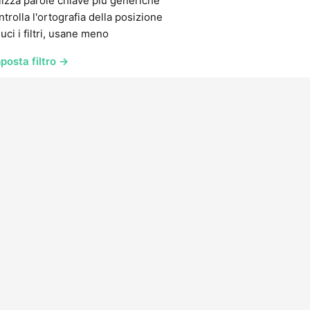
lizza parole chiave più generiche
trolla l'ortografia della posizione
uci i filtri, usane meno
posta filtro →