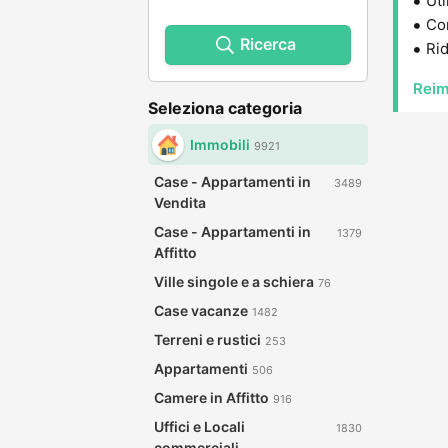
Uti
Con
Ricerca
Rid
Reim
Seleziona categoria
Immobili
9921
Case - Appartamenti in
3489
Vendita
Case - Appartamenti in
1379
Affitto
Ville singole e a schiera
76
Case vacanze
1482
Terreni e rustici
253
Appartamenti
506
Camere in Affitto
916
Uffici e Locali
1830
commerciali