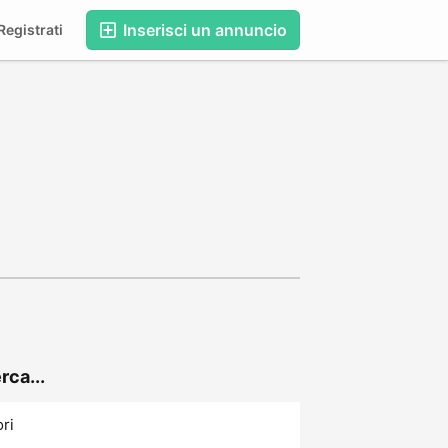
Inserisci un annuncio
egistrati
rca...
ori