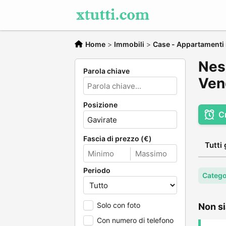
Home
>
Immobili
>
Case - Appartamenti 
Nes
Parola chiave
Ven
Posizione
C
Fascia di prezzo (€)
Tutti 
Periodo
Catego
Solo con foto
Non si
Con numero di telefono