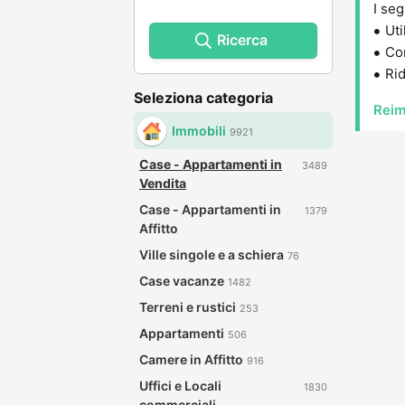
I seg
Uti
Ricerca
Con
Rid
Seleziona categoria
Reim
Immobili
9921
Case - Appartamenti in
3489
Vendita
Case - Appartamenti in
1379
Affitto
Ville singole e a schiera
76
Case vacanze
1482
Terreni e rustici
253
Appartamenti
506
Camere in Affitto
916
Uffici e Locali
1830
commerciali