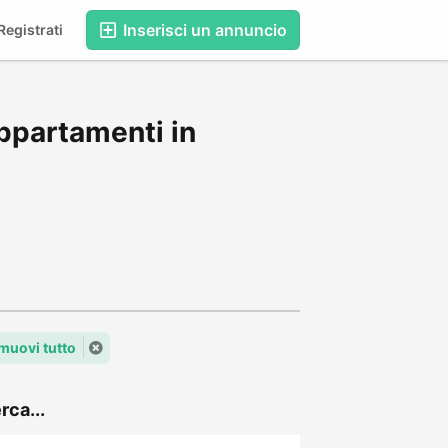
Inserisci un annuncio
egistrati
ppartamenti in
muovi tutto
rca...