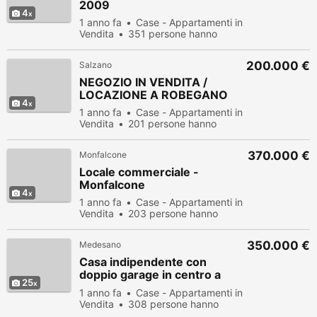
2009
4
1 anno fa
Case - Appartamenti in
Vendita
351 persone hanno
visualizzato
200.000 €
Salzano
NEGOZIO IN VENDITA /
LOCAZIONE A ROBEGANO
4
1 anno fa
Case - Appartamenti in
Vendita
201 persone hanno
visualizzato
370.000 €
Monfalcone
Locale commerciale -
Monfalcone
4
1 anno fa
Case - Appartamenti in
Vendita
203 persone hanno
visualizzato
350.000 €
Medesano
Casa indipendente con
doppio garage in centro a
25
Medesano
1 anno fa
Case - Appartamenti in
Vendita
308 persone hanno
visualizzato