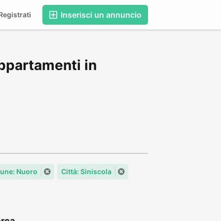
Inserisci un annuncio
egistrati
ppartamenti in
une: Nuoro
Città: Siniscola
rca...