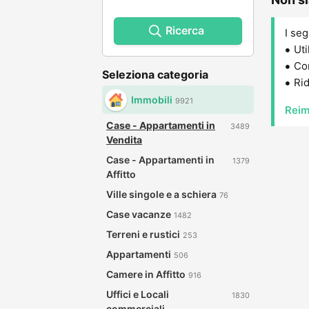
Ricerca
I seg
Uti
Con
Seleziona categoria
Rid
Immobili
9921
Reim
Case - Appartamenti in
3489
Vendita
Case - Appartamenti in
1379
Affitto
Ville singole e a schiera
76
Case vacanze
1482
Terreni e rustici
253
Appartamenti
506
Camere in Affitto
916
Uffici e Locali
1830
commerciali