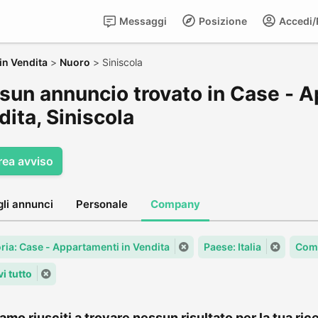
Messaggi
Posizione
Accedi/R
in Vendita
>
Nuoro
>
Siniscola
sun annuncio trovato in Case - A
ita, Siniscola
rea avviso
gli annunci
Personale
Company
ria: Case - Appartamenti in Vendita
Paese: Italia
Com
i tutto
amo riusciti a trovare nessun risultato per la tua rice