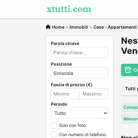
Home
>
Immobili
>
Case - Appartamenti 
Nes
Parola chiave
Vend
Posizione
C
Fascia di prezzo (€)
Tutti 
Periodo
Catego
Rimuov
Solo con foto
Con numero di telefono
Non si