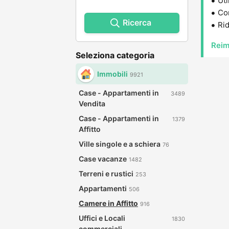
Uti
Con
Ricerca
Rid
Reim
Seleziona categoria
Immobili
9921
Case - Appartamenti in
3489
Vendita
Case - Appartamenti in
1379
Affitto
Ville singole e a schiera
76
Case vacanze
1482
Terreni e rustici
253
Appartamenti
506
Camere in Affitto
916
Uffici e Locali
1830
commerciali