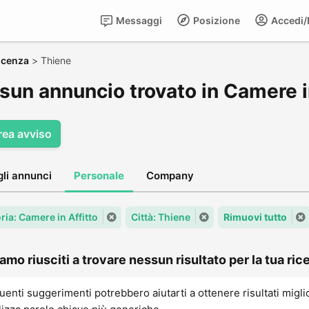
Messaggi
Posizione
Accedi/R
icenza
>
Thiene
sun annuncio trovato in Camere in
rea avviso
gli annunci
Personale
Company
ria: Camere in Affitto
Città: Thiene
Rimuovi tutto
amo riusciti a trovare nessun risultato per la tua rice
uenti suggerimenti potrebbero aiutarti a ottenere risultati migli