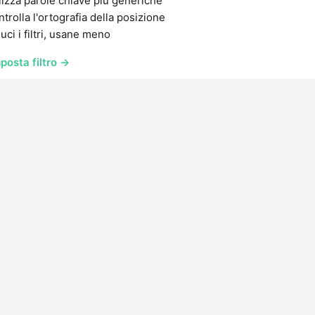
lizza parole chiave più generiche
trolla l'ortografia della posizione
uci i filtri, usane meno
posta filtro →