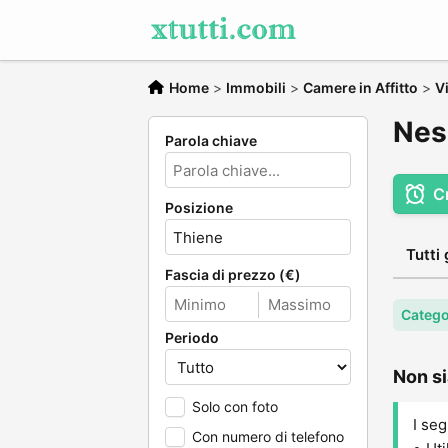
Home
>
Immobili
>
Camere in Affitto
>
V
Nes
Parola chiave
C
Posizione
Tutti 
Fascia di prezzo (€)
Catego
Periodo
Non si
Solo con foto
I seg
Con numero di telefono