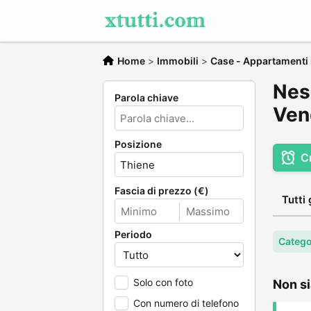
Home
>
Immobili
>
Case - Appartamenti 
Nes
Parola chiave
Ven
Posizione
C
Fascia di prezzo (€)
Tutti 
Periodo
Catego
Solo con foto
Non si
Con numero di telefono