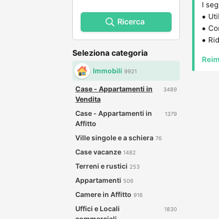
I seg
Uti
Ricerca
Con
Rid
Seleziona categoria
Reim
Immobili
9921
Case - Appartamenti in
3489
Vendita
Case - Appartamenti in
1379
Affitto
Ville singole e a schiera
76
Case vacanze
1482
Terreni e rustici
253
Appartamenti
506
Camere in Affitto
916
Uffici e Locali
1830
commerciali