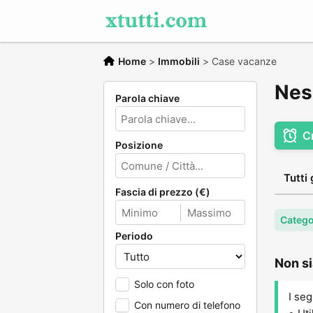
Home
>
Immobili
>
Case vacanze
Nes
Parola chiave
C
Posizione
Tutti 
Fascia di prezzo (€)
Catego
Periodo
Non si
Solo con foto
I seg
Con numero di telefono