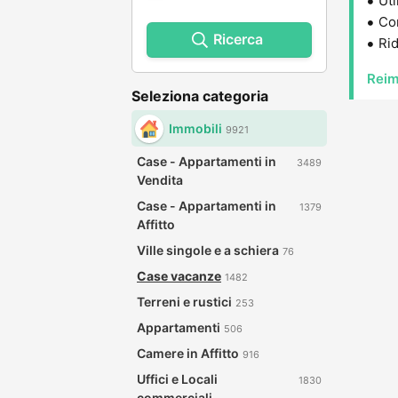
Uti
Con
Ricerca
Rid
Reim
Seleziona categoria
Immobili
9921
Case - Appartamenti in
3489
Vendita
Case - Appartamenti in
1379
Affitto
Ville singole e a schiera
76
Case vacanze
1482
Terreni e rustici
253
Appartamenti
506
Camere in Affitto
916
Uffici e Locali
1830
commerciali