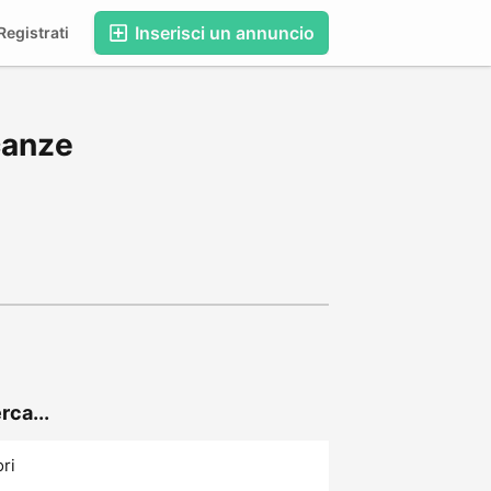
Inserisci un annuncio
egistrati
canze
rca...
ori