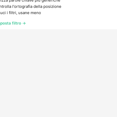
lizza parole chiave più generiche
trolla l'ortografia della posizione
uci i filtri, usane meno
posta filtro →