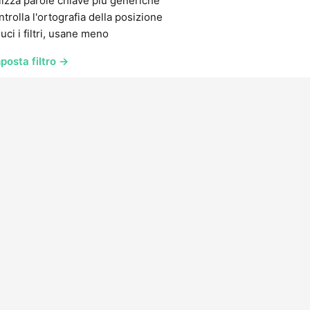
lizza parole chiave più generiche
trolla l'ortografia della posizione
uci i filtri, usane meno
posta filtro →