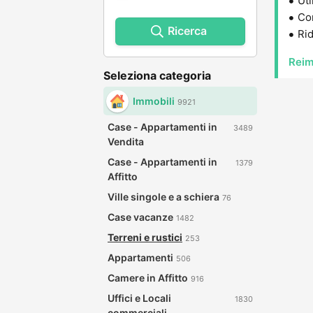
Uti
Con
Ricerca
Rid
Reim
Seleziona categoria
Immobili
9921
Case - Appartamenti in
3489
Vendita
Case - Appartamenti in
1379
Affitto
Ville singole e a schiera
76
Case vacanze
1482
Terreni e rustici
253
Appartamenti
506
Camere in Affitto
916
Uffici e Locali
1830
commerciali