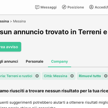
Messaggi
Posizione
Accedi/R
ssina
>
Messina
un annuncio trovato in Terreni e
rea avviso
gli annunci
Personale
Company
ia: Terreni e rustici
Città: Messina
Rimuovi tutto
amo riusciti a trovare nessun risultato per la tua rice
uenti suggerimenti potrebbero aiutarti a ottenere risultati migli