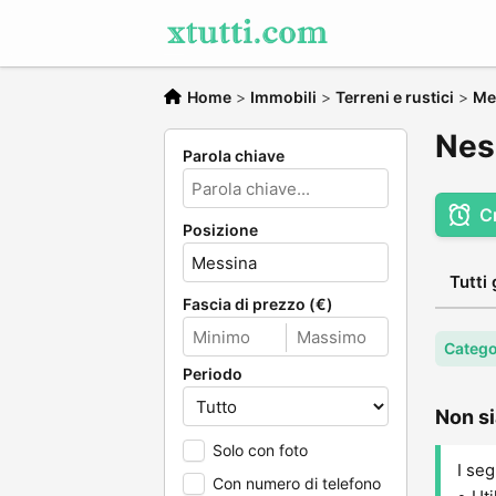
Home
>
Immobili
>
Terreni e rustici
>
Me
Ness
Parola chiave
C
Posizione
Tutti 
Fascia di prezzo (€)
Categor
Periodo
Non si
Solo con foto
I seg
Con numero di telefono