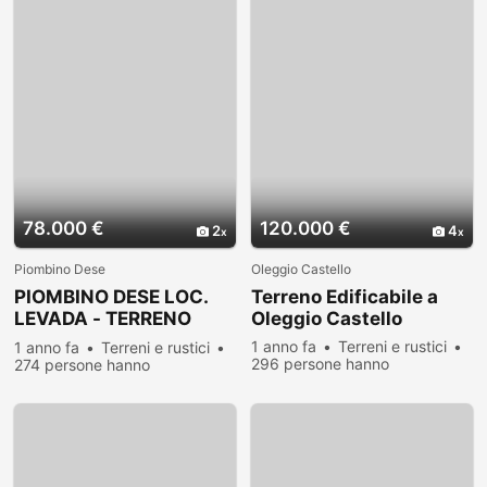
78.000 €
120.000 €
2
4
Piombino Dese
Oleggio Castello
PIOMBINO DESE LOC.
Terreno Edificabile a
LEVADA - TERRENO
Oleggio Castello
EDIFICABILE DI
1 anno fa
Terreni e rustici
1 anno fa
Terreni e rustici
296 persone hanno
274 persone hanno
visualizzato
visualizzato