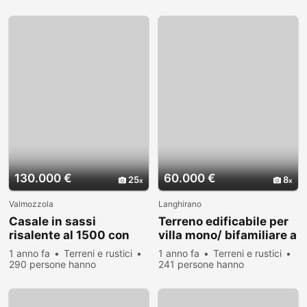
visualizzato
visualizzato
130.000 €
60.000 €
25
8
Valmozzola
Langhirano
Casale in sassi
Terreno edificabile per
risalente al 1500 con
villa mono/ bifamiliare a
giardino
Tordenaso
1 anno fa
Terreni e rustici
1 anno fa
Terreni e rustici
290 persone hanno
241 persone hanno
visualizzato
visualizzato