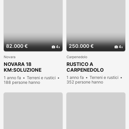
82.000 €
250.000 €
4
4
Novara
Carpenedolo
NOVARA 18
RUSTICO A
KM:SOLUZIONE
CARPENEDOLO
INDIPENDENTE SU DUE
1 anno fa
Terreni e rustici
1 anno fa
Terreni e rustici
LATI CO
352 persone hanno
188 persone hanno
visualizzato
visualizzato