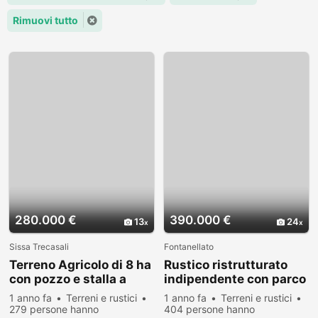
Rimuovi tutto
280.000 €
390.000 €
13
24
Sissa Trecasali
Fontanellato
Terreno Agricolo di 8 ha
Rustico ristrutturato
con pozzo e stalla a
indipendente con parco
Sissa Trecasali
a Fontanellato (PR)
1 anno fa
Terreni e rustici
1 anno fa
Terreni e rustici
279 persone hanno
404 persone hanno