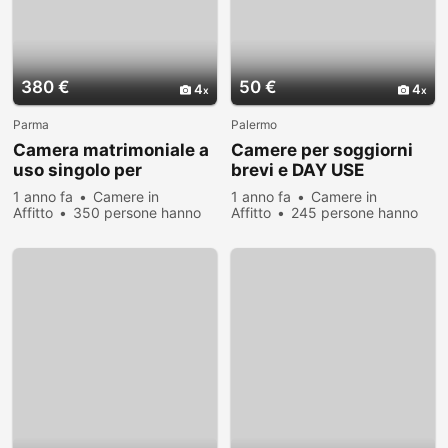
380 €
50 €
4
4
Parma
Palermo
Camera matrimoniale a
Camere per soggiorni
uso singolo per
brevi e DAY USE
studentessa
Palermo
1 anno fa
Camere in
1 anno fa
Camere in
Affitto
350 persone hanno
Affitto
245 persone hanno
visualizzato
visualizzato