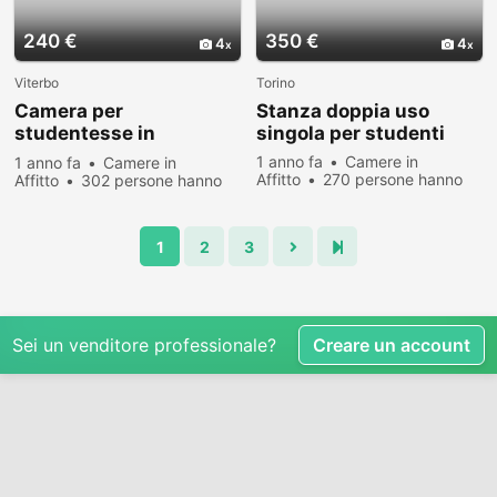
240 €
350 €
4
4
Viterbo
Torino
Camera per
Stanza doppia uso
studentesse in
singola per studenti
appartamento
1 anno fa
Camere in
1 anno fa
Camere in
Affitto
270 persone hanno
Affitto
302 persone hanno
visualizzato
visualizzato
1
2
3
Sei un venditore professionale?
Creare un account