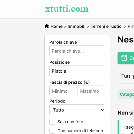
Home
>
Immobili
>
Terreni e rustici
>
Pis
Ness
Parola chiave
C
Posizione
Tutti 
Fascia di prezzo (€)
Categor
Periodo
Non si
Solo con foto
I seg
Con numero di telefono