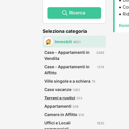
Uti
Con
Ricerca
Rid
Reim
Seleziona categoria
Immobili
9921
Case - Appartamenti in
3489
Vendita
Case - Appartamenti in
1379
Affitto
Ville singole e a schiera
76
Case vacanze
1482
Terreni e rustici
253
Appartamenti
506
Camere in Affitto
916
Uffici e Locali
1830
commerciali