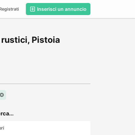
Inserisci un annuncio
egistrati
rustici, Pistoia
rca...
ori