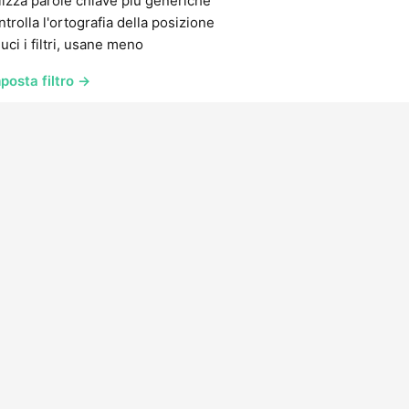
lizza parole chiave più generiche
trolla l'ortografia della posizione
uci i filtri, usane meno
posta filtro →