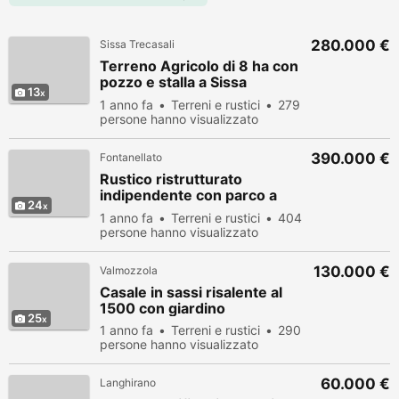
280.000 €
Sissa Trecasali
Terreno Agricolo di 8 ha con
pozzo e stalla a Sissa
13
Trecasali
1 anno fa
Terreni e rustici
279
persone hanno visualizzato
390.000 €
Fontanellato
Rustico ristrutturato
indipendente con parco a
24
Fontanellato (PR)
1 anno fa
Terreni e rustici
404
persone hanno visualizzato
130.000 €
Valmozzola
Casale in sassi risalente al
1500 con giardino
25
1 anno fa
Terreni e rustici
290
persone hanno visualizzato
60.000 €
Langhirano