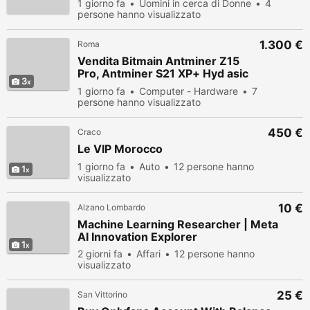
1 giorno fa
Uomini in cerca di Donne
4
persone hanno visualizzato
1.300 €
Roma
Vendita Bitmain Antminer Z15
Pro, Antminer S21 XP+ Hyd asic
3
Miner
1 giorno fa
Computer - Hardware
7
persone hanno visualizzato
450 €
Craco
Le VIP Morocco
1 giorno fa
Auto
12 persone hanno
1
visualizzato
10 €
Alzano Lombardo
Machine Learning Researcher | Meta
AI Innovation Explorer
1
2 giorni fa
Affari
12 persone hanno
visualizzato
25 €
San Vittorino