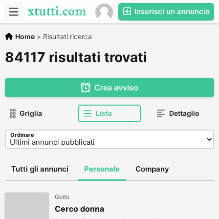
Inserisci un annuncio
Home
>
Risultati ricerca
84117 risultati trovati
Crea avviso
Griglia
Lista
Dettaglio
Ordinare
Tutti gli annunci
Personale
Company
Goito
Cerco donna