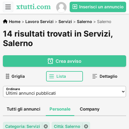
Inserisci un annuncio
Home
>
Lavoro Servizi
>
Servizi
>
Salerno
>
Salerno
14 risultati trovati in Servizi,
Salerno
Crea avviso
Griglia
Lista
Dettaglio
Ordinare
Tutti gli annunci
Personale
Company
Categoria: Servizi
Città: Salerno