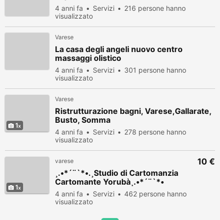
4 anni fa
Servizi
216 persone hanno
visualizzato
Varese
La casa degli angeli nuovo centro
massaggi olistico
4 anni fa
Servizi
301 persone hanno
visualizzato
Varese
Ristrutturazione bagni, Varese,Gallarate,
Busto, Somma
1
4 anni fa
Servizi
278 persone hanno
visualizzato
10 €
varese
¸.•*´¨`*•.¸Studio di Cartomanzia
Cartomante Yorubà¸.•*´¨`*•
1
4 anni fa
Servizi
462 persone hanno
visualizzato