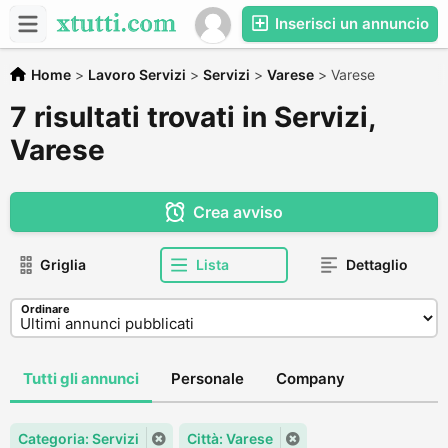
Inserisci un annuncio
Home
>
Lavoro Servizi
>
Servizi
>
Varese
>
Varese
7 risultati trovati in Servizi,
Varese
Crea avviso
Griglia
Lista
Dettaglio
Ordinare
Tutti gli annunci
Personale
Company
Categoria: Servizi
Città: Varese