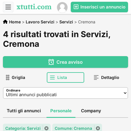
Inserisci un annuncio
Home
>
Lavoro Servizi
>
Servizi
>
Cremona
4 risultati trovati in Servizi,
Cremona
Crea avviso
Griglia
Lista
Dettaglio
Ordinare
Tutti gli annunci
Personale
Company
Categoria: Servizi
Comune: Cremona