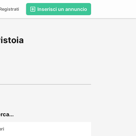
Inserisci un annuncio
egistrati
istoia
rca...
ori