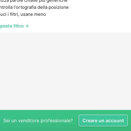
lizza parole chiave più generiche
trolla l'ortografia della posizione
uci i filtri, usane meno
posta filtro →
Sei un venditore professionale?
Creare un account