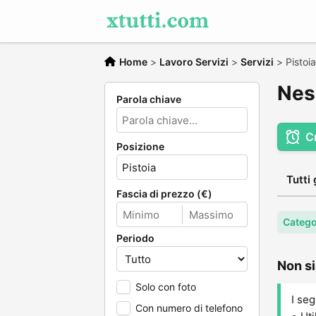
Home
>
Lavoro Servizi
>
Servizi
>
Pistoia
Ness
Parola chiave
C
Posizione
Tutti 
Fascia di prezzo (€)
Catego
Periodo
Non si
Solo con foto
I seg
Con numero di telefono