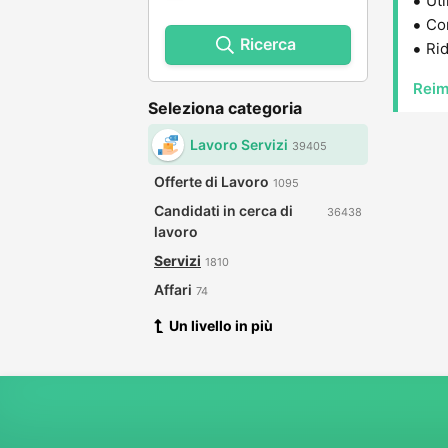
Uti
Con
Ricerca
Rid
Reim
Seleziona categoria
Lavoro Servizi
39405
Offerte di Lavoro
1095
Candidati in cerca di
36438
lavoro
Servizi
1810
Affari
74
Un livello in più