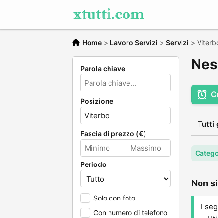
Home
>
Lavoro Servizi
>
Servizi
>
Viterb
Ness
Parola chiave
C
Posizione
Tutti 
Fascia di prezzo (€)
Catego
Periodo
Non si
Solo con foto
I seg
Con numero di telefono