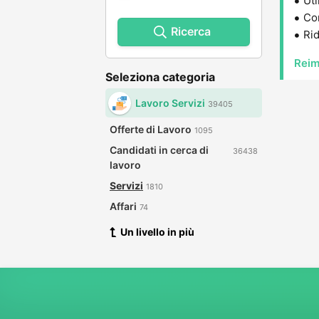
Uti
Con
Ricerca
Rid
Reim
Seleziona categoria
Lavoro Servizi
39405
Offerte di Lavoro
1095
Candidati in cerca di
36438
lavoro
Servizi
1810
Affari
74
Un livello in più