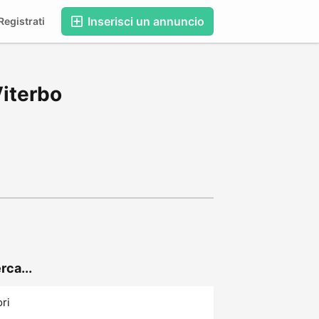
Inserisci un annuncio
egistrati
Viterbo
rca...
ori