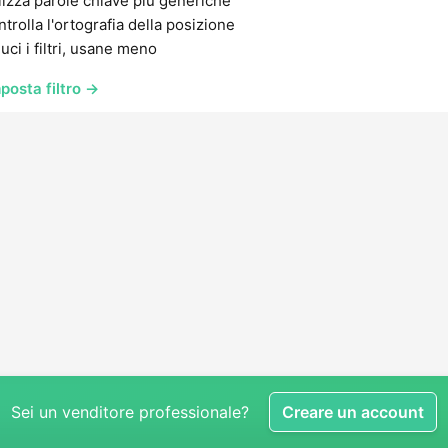
lizza parole chiave più generiche
trolla l'ortografia della posizione
uci i filtri, usane meno
posta filtro →
Sei un venditore professionale?
Creare un account