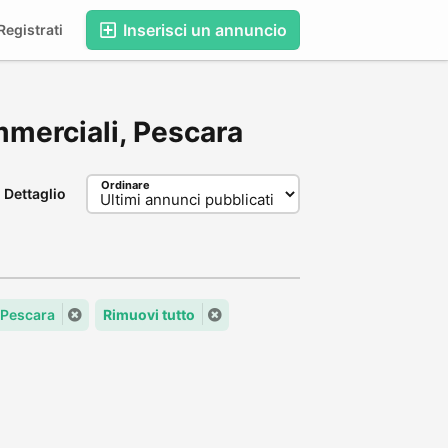
Inserisci un annuncio
egistrati
commerciali, Pescara
Ordinare
Dettaglio
Pescara
Rimuovi tutto