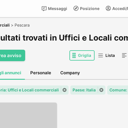
Messaggi
Posizione
Accedi/R
rciali
>
Pescara
sultati trovati in Uffici e Locali 
rea avviso
Griglia
Lista
gli annunci
Personale
Company
ia: Uffici e Locali commerciali
Paese: Italia
Comune: 