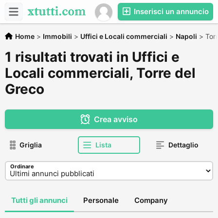
Inserisci un annuncio
Home
>
Immobili
>
Uffici e Locali commerciali
>
Napoli
>
Tor
1 risultati trovati in Uffici e
Locali commerciali, Torre del
Greco
Crea avviso
Griglia
Lista
Dettaglio
Ordinare
Tutti gli annunci
Personale
Company