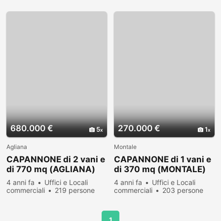
hanno visualizzato
hanno visualizzato
680.000 €
270.000 €
5
1
Agliana
Montale
CAPANNONE di 2 vani e
CAPANNONE di 1 vani e
di 770 mq (AGLIANA)
di 370 mq (MONTALE)
rif. F465
rif. F422
4 anni fa
Uffici e Locali
4 anni fa
Uffici e Locali
commerciali
219 persone
commerciali
203 persone
hanno visualizzato
hanno visualizzato
1