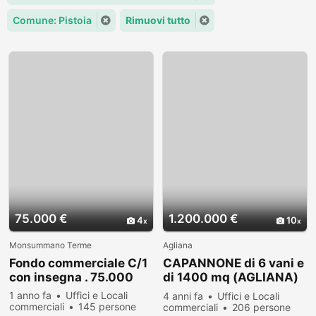
Comune: Pistoia
Rimuovi tutto
75.000 €
1.200.000 €
4
10
Monsummano Terme
Agliana
Fondo commerciale C/1
CAPANNONE di 6 vani e
con insegna . 75.000
di 1400 mq (AGLIANA)
rif. F440
1 anno fa
Uffici e Locali
4 anni fa
Uffici e Locali
commerciali
145 persone
commerciali
206 persone