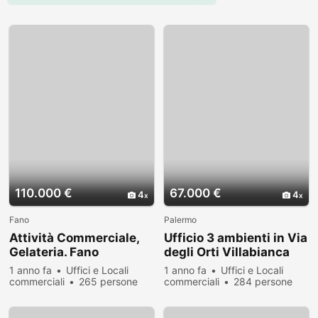
110.000 €
67.000 €
4
4
Fano
Palermo
Attività Commerciale,
Ufficio 3 ambienti in Via
Gelateria. Fano
degli Orti Villabianca
1 anno fa
Uffici e Locali
1 anno fa
Uffici e Locali
commerciali
265 persone
commerciali
284 persone
hanno visualizzato
hanno visualizzato