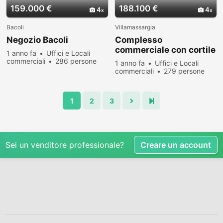
159.000 €
188.100 €
4
4
Bacoli
Villamassargia
Negozio Bacoli
Complesso
commerciale con cortile
1 anno fa
Uffici e Locali
e pertinenze
commerciali
286 persone
1 anno fa
Uffici e Locali
hanno visualizzato
commerciali
279 persone
hanno visualizzato
1
2
3
Sei un venditore professionale?
Creare un account