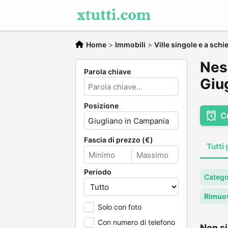
Home
>
Immobili
>
Ville singole e a schi
Ness
Parola chiave
Giu
Posizione
C
Fascia di prezzo (€)
Tutti 
Periodo
Categor
Rimuov
Solo con foto
Con numero di telefono
Non si