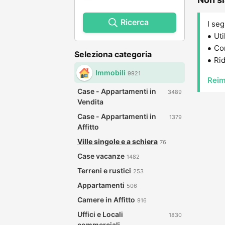
Ricerca
I seg
Uti
Con
Seleziona categoria
Rid
Immobili
9921
Reim
Case - Appartamenti in
3489
Vendita
Case - Appartamenti in
1379
Affitto
Ville singole e a schiera
76
Case vacanze
1482
Terreni e rustici
253
Appartamenti
506
Camere in Affitto
916
Uffici e Locali
1830
commerciali