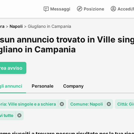
Messaggi
Posizione
Accedi/R
era
>
Napoli
>
Giugliano in Campania
un annuncio trovato in Ville sing
gliano in Campania
rea avviso
gli annunci
Personale
Company
ia: Ville singole e a schiera
Comune: Napoli
Città: G
i tutto
amo riusciti a trovare nessun risultato per la tua rice