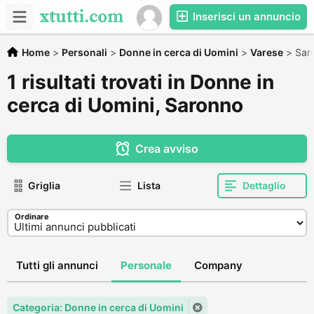
Inserisci un annuncio
Home
>
Personali
>
Donne in cerca di Uomini
>
Varese
>
Sar
1 risultati trovati in Donne in
cerca di Uomini, Saronno
Crea avviso
Griglia
Lista
Dettaglio
Ordinare
Tutti gli annunci
Personale
Company
Categoria: Donne in cerca di Uomini