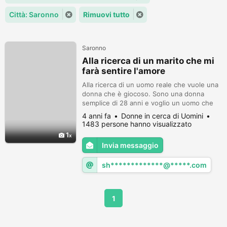
Città: Saronno
Rimuovi tutto
Saronno
Alla ricerca di un marito che mi
farà sentire l'amore
Alla ricerca di un uomo reale che vuole una
donna che è giocoso. Sono una donna
semplice di 28 anni e voglio un uomo che
ha la maturità di non biasimare o criticare
4 anni fa
Donne in cerca di Uomini
una donna per quello che si sente
1483 persone hanno visualizzato
1
Invia messaggio
sh*************@*****.com
1