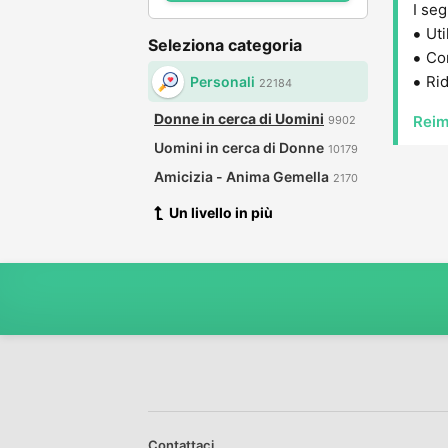
I seg
Uti
Seleziona categoria
Con
Rid
Personali
22184
Donne in cerca di Uomini
Reim
9902
Uomini in cerca di Donne
10179
Amicizia - Anima Gemella
2170
Un livello in più
Contattaci