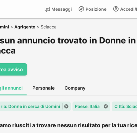
Messaggi
Posizione
Accedi/R
omini
>
Agrigento
>
Sciacca
sun annuncio trovato in Donne in 
acca
rea avviso
gli annunci
Personale
Company
ria: Donne in cerca di Uomini
Paese: Italia
Città: Scia
amo riusciti a trovare nessun risultato per la tua rice