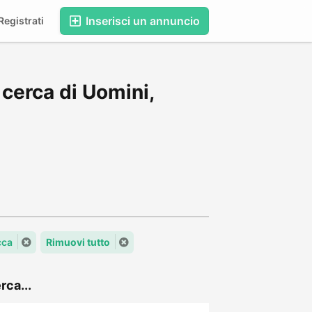
Inserisci un annuncio
egistrati
cerca di Uomini,
cca
Rimuovi tutto
rca...