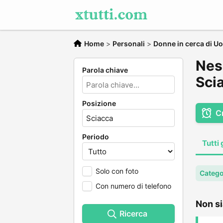
Home
>
Personali
>
Donne in cerca di U
Nes
Parola chiave
Sci
Posizione
C
Periodo
Tutti 
Solo con foto
Catego
Con numero di telefono
Non si
Ricerca