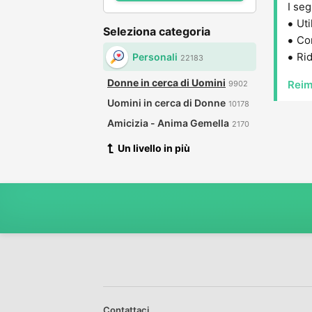
I seg
Uti
Seleziona categoria
Con
Rid
Personali
22183
Donne in cerca di Uomini
Reim
9902
Uomini in cerca di Donne
10178
Amicizia - Anima Gemella
2170
Un livello in più
Contattaci