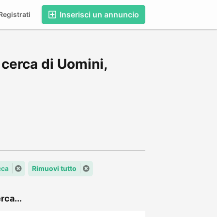
Inserisci un annuncio
egistrati
cerca di Uomini,
cca
Rimuovi tutto
rca...