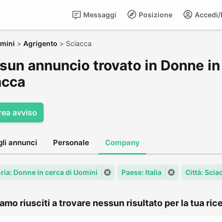
Messaggi
Posizione
Accedi/R
omini
>
Agrigento
>
Sciacca
sun annuncio trovato in Donne in 
acca
rea avviso
gli annunci
Personale
Company
ria: Donne in cerca di Uomini
Paese: Italia
Città: Scia
amo riusciti a trovare nessun risultato per la tua rice