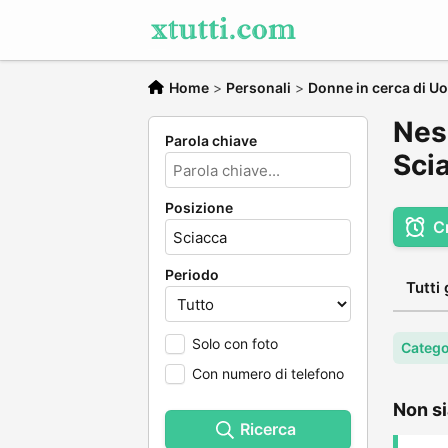
Home
>
Personali
>
Donne in cerca di U
Nes
Parola chiave
Sci
Posizione
C
Periodo
Tutti 
Solo con foto
Catego
Con numero di telefono
Non si
Ricerca