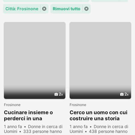
Città: Frosinone
Rimuovi tutto
2
2
Frosinone
Frosinone
Cucinare insieme o
Cerco un uomo con cui
perderci in una
costruire una storia
conversazione?
unica
1 anno fa
Donne in cerca di
1 anno fa
Donne in cerca di
Uomini
333 persone hanno
Uomini
438 persone hanno