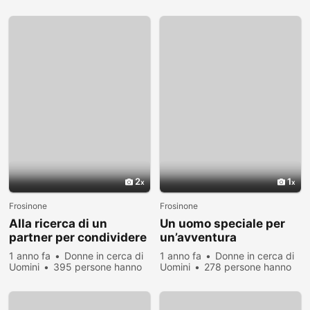
visualizzato
visualizzato
2
1
Frosinone
Frosinone
Alla ricerca di un
Un uomo speciale per
partner per condividere
un’avventura
felicità e sogni
emozionante
1 anno fa
Donne in cerca di
1 anno fa
Donne in cerca di
Uomini
395 persone hanno
Uomini
278 persone hanno
visualizzato
visualizzato