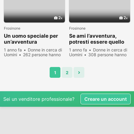
2
2
Frosinone
Frosinone
Un uomo speciale per
Se ami l’avventura,
un’avventura
potresti essere quello
emozionante
giusto!
1 anno fa
Donne in cerca di
1 anno fa
Donne in cerca di
Uomini
262 persone hanno
Uomini
308 persone hanno
visualizzato
visualizzato
1
2
Sei un venditore professionale?
Creare un account