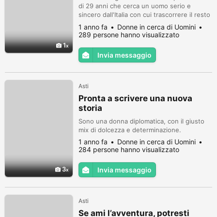
di 29 anni che cerca un uomo serio e
sincero dall'Italia con cui trascorrere il resto
della mia vita. Tutto ciò che cerco è l'amore,
1 anno fa
Donne in cerca di Uomini
ho bisogno di un uomo di 40 anni e oltre,
289 persone hanno visualizzato
per favore non sono qui per parlare di
1
sesso o inviare foto di nudo alle persone,
Invia messaggio
ok
Asti
Pronta a scrivere una nuova
storia
Sono una donna diplomatica, con il giusto
mix di dolcezza e determinazione.
1 anno fa
Donne in cerca di Uomini
284 persone hanno visualizzato
3
Invia messaggio
Asti
Se ami l’avventura, potresti