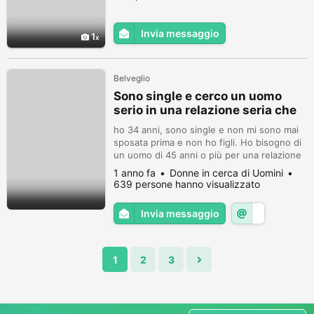
Invia messaggio
1
Belveglio
Sono single e cerco un uomo
serio in una relazione seria che
possa portare al matrimonio
ho 34 anni, sono single e non mi sono mai
sposata prima e non ho figli. Ho bisogno di
un uomo di 45 anni o più per una relazione
seria che possa portare al matrimonio.
1 anno fa
Donne in cerca di Uomini
Contattami solo se sei seria e vuoi iniziare
639 persone hanno visualizzato
qualcosa di serio.
Invia messaggio
1
2
3