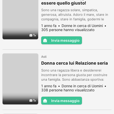
essere quello giusto!
Sono una ragazza solare, simpatica,
generosa, altruista. Adoro il mare, stare in
compagnia, stare in famiglia, godermi le
buone cene, cucinare.
1 anno fa
Donne in cerca di Uomini
305 persone hanno visualizzato
1
Invia messaggio
Asti
Donna cerca lui Relazione seria
Sono una ragazza libera e desidererei
incontrare la persona giusta per costruire
una famiglia. Sono abbastanza sportiva:
nuoto, passeggio e pratico yoga, mi
1 anno fa
Donne in cerca di Uomini
piacciono i cani.
338 persone hanno visualizzato
1
Invia messaggio