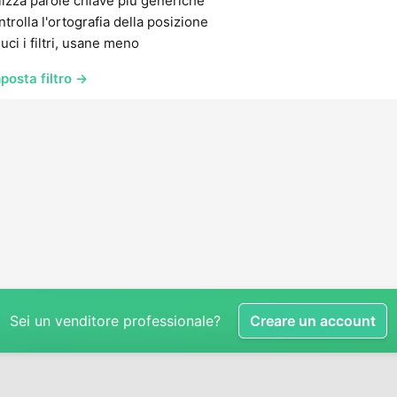
lizza parole chiave più generiche
trolla l'ortografia della posizione
uci i filtri, usane meno
posta filtro →
Sei un venditore professionale?
Creare un account