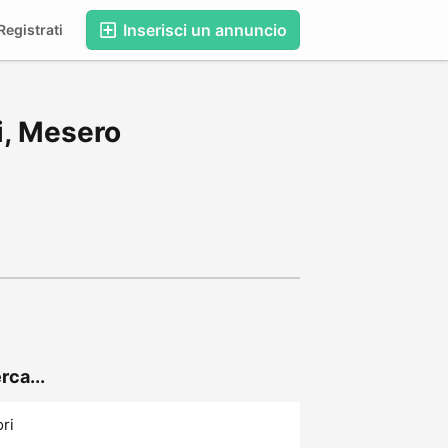
Inserisci un annuncio
egistrati
i, Mesero
rca...
ori