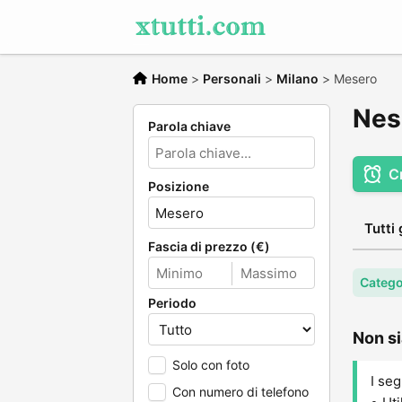
Home
>
Personali
>
Milano
>
Mesero
Nes
Parola chiave
C
Posizione
Tutti 
Fascia di prezzo (€)
Catego
Periodo
Non si
Solo con foto
I seg
Con numero di telefono