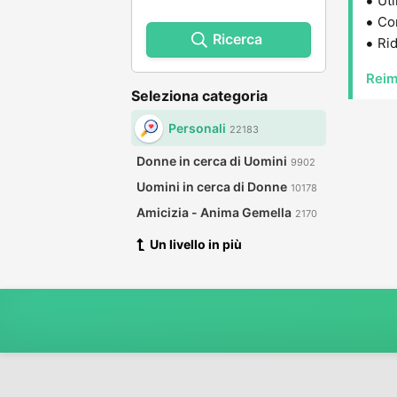
Uti
Con
Ricerca
Rid
Reim
Seleziona categoria
Personali
22183
Donne in cerca di Uomini
9902
Uomini in cerca di Donne
10178
Amicizia - Anima Gemella
2170
Un livello in più