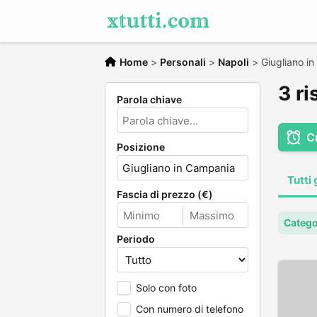
Home
>
Personali
>
Napoli
>
Giugliano i
3 ri
Parola chiave
C
Posizione
Tutti 
Fascia di prezzo (€)
Catego
Periodo
Solo con foto
Con numero di telefono