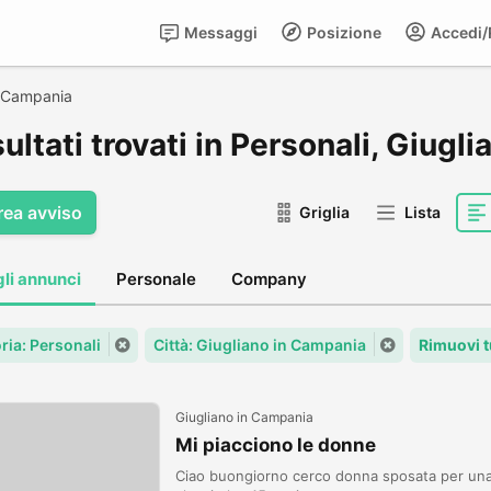
Messaggi
Posizione
Accedi/R
n Campania
sultati trovati in Personali, Giug
rea avviso
Griglia
Lista
gli annunci
Personale
Company
ria: Personali
Città: Giugliano in Campania
Rimuovi t
Giugliano in Campania
Mi piacciono le donne
Ciao buongiorno cerco donna sposata per una