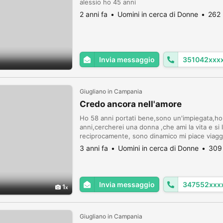
alessio ho 45 anni
2 anni fa
Uomini in cerca di Donne
262 
Invia messaggio
351042xxx
Giugliano in Campania
Credo ancora nell'amore
Ho 58 anni portati bene,sono un'impiegata,ho 
anni,cercherei una donna ,che ami la vita e si 
reciprocamente, sono dinamico mi piace viaggi
3 anni fa
Uomini in cerca di Donne
309 
Invia messaggio
347552xxx
1
Giugliano in Campania