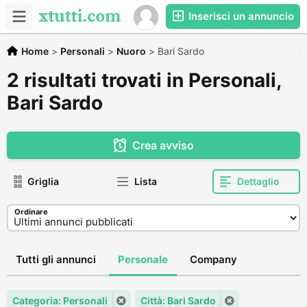
Inserisci un annuncio
Home
>
Personali
>
Nuoro
>
Bari Sardo
2 risultati trovati in Personali,
Bari Sardo
Crea avviso
Griglia
Lista
Dettaglio
Ordinare
Tutti gli annunci
Personale
Company
Categoria: Personali
Città: Bari Sardo