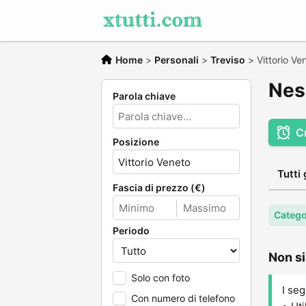
Home
>
Personali
>
Treviso
>
Vittorio Ve
Nes
Parola chiave
C
Posizione
Tutti 
Fascia di prezzo (€)
Catego
Periodo
Non si
Solo con foto
I seg
Con numero di telefono