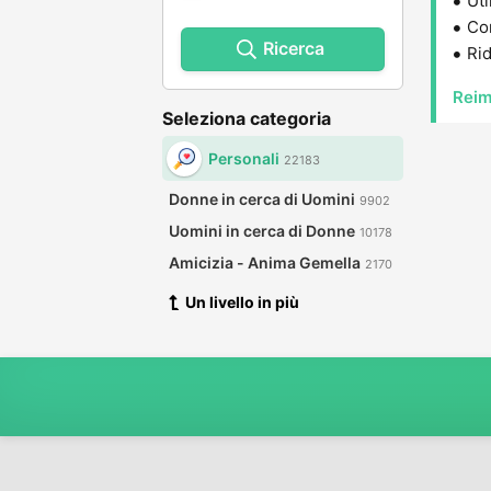
Uti
Con
Ricerca
Rid
Reim
Seleziona categoria
Personali
22183
Donne in cerca di Uomini
9902
Uomini in cerca di Donne
10178
Amicizia - Anima Gemella
2170
Un livello in più