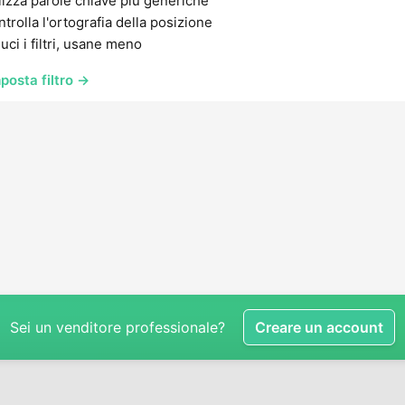
lizza parole chiave più generiche
trolla l'ortografia della posizione
uci i filtri, usane meno
posta filtro →
Sei un venditore professionale?
Creare un account