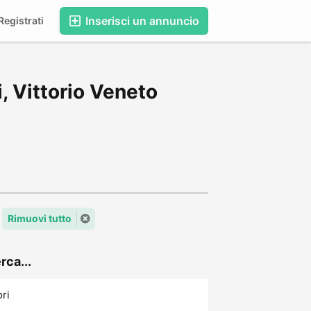
Inserisci un annuncio
egistrati
, Vittorio Veneto
Rimuovi tutto
rca...
ori