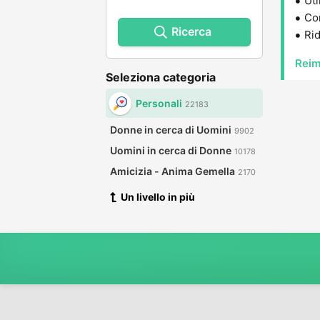
Uti
Con
Ricerca
Rid
Reim
Seleziona categoria
Personali
22183
Donne in cerca di Uomini
9902
Uomini in cerca di Donne
10178
Amicizia - Anima Gemella
2170
Un livello in più