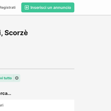
Inserisci un annuncio
egistrati
i, Scorzè
i tutto
rca...
ori