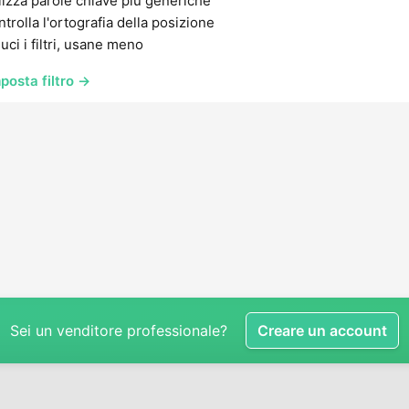
lizza parole chiave più generiche
trolla l'ortografia della posizione
uci i filtri, usane meno
posta filtro →
Sei un venditore professionale?
Creare un account