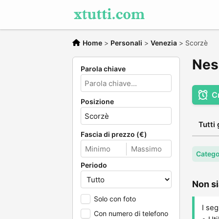
Home
>
Personali
>
Venezia
>
Scorzè
Nes
Parola chiave
C
Posizione
Tutti 
Fascia di prezzo (€)
Catego
Periodo
Non si
Solo con foto
I seg
Con numero di telefono