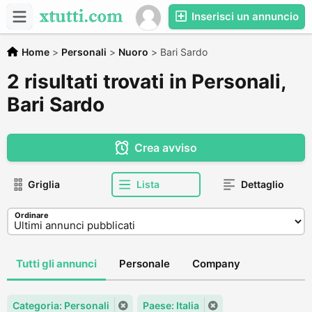
Inserisci un annuncio
Home
>
Personali
>
Nuoro
>
Bari Sardo
2 risultati trovati in Personali,
Bari Sardo
Crea avviso
Griglia
Lista
Dettaglio
Ordinare
Tutti gli annunci
Personale
Company
Categoria: Personali
Paese: Italia