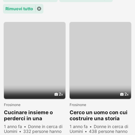
Rimuovi tutto
2
2
Frosinone
Frosinone
Cucinare insieme o
Cerco un uomo con cui
perderci in una
costruire una storia
conversazione?
unica
1 anno fa
Donne in cerca di
1 anno fa
Donne in cerca di
Uomini
332 persone hanno
Uomini
438 persone hanno