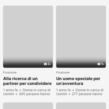
visualizzato
visualizzato
2
1
Frosinone
Frosinone
Alla ricerca di un
Un uomo speciale per
partner per condividere
un’avventura
felicità e sogni
emozionante
1 anno fa
Donne in cerca di
1 anno fa
Donne in cerca di
Uomini
395 persone hanno
Uomini
277 persone hanno
visualizzato
visualizzato