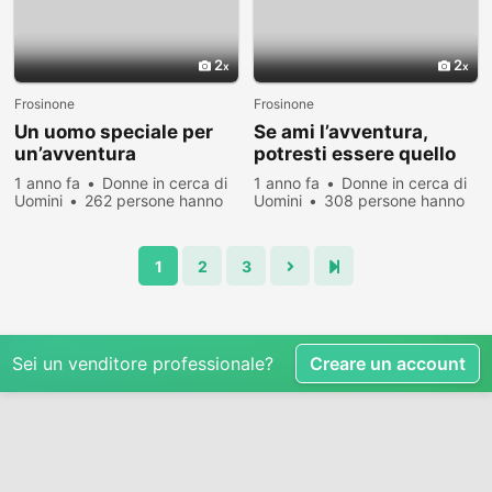
2
2
Frosinone
Frosinone
Un uomo speciale per
Se ami l’avventura,
un’avventura
potresti essere quello
emozionante
giusto!
1 anno fa
Donne in cerca di
1 anno fa
Donne in cerca di
Uomini
262 persone hanno
Uomini
308 persone hanno
visualizzato
visualizzato
1
2
3
Sei un venditore professionale?
Creare un account