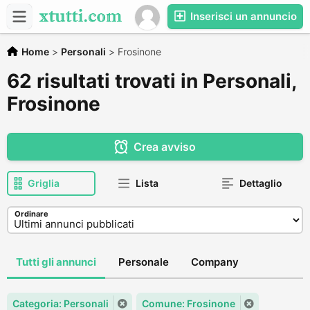
Inserisci un annuncio
Home
>
Personali
>
Frosinone
62 risultati trovati in Personali,
Frosinone
Crea avviso
Griglia
Lista
Dettaglio
Ordinare
Tutti gli annunci
Personale
Company
Categoria: Personali
Comune: Frosinone