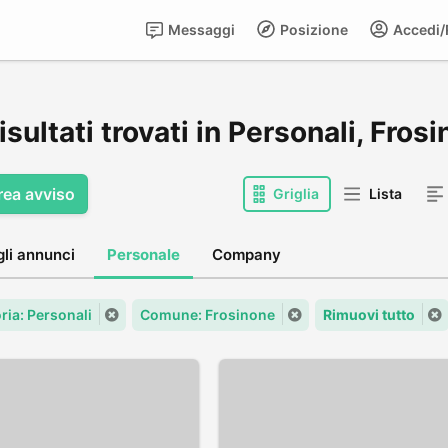
Messaggi
Posizione
Accedi/R
isultati trovati in Personali, Fros
rea avviso
Griglia
Lista
gli annunci
Personale
Company
ria: Personali
Comune: Frosinone
Rimuovi tutto