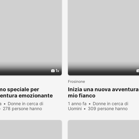
1
Frosinone
o speciale per
Inizia una nuova avventura
ventura emozionante
mio fianco
a
Donne in cerca di
1 anno fa
Donne in cerca di
278 persone hanno
Uomini
309 persone hanno
zato
visualizzato