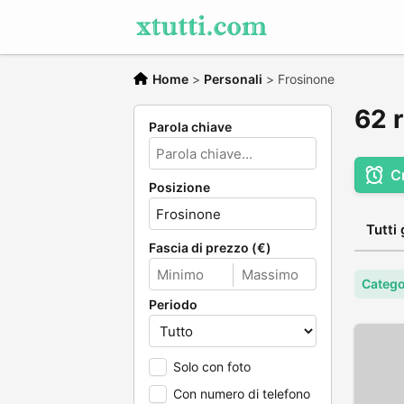
Home
>
Personali
>
Frosinone
62 r
Parola chiave
C
Posizione
Tutti 
Fascia di prezzo (€)
Catego
Periodo
Solo con foto
Con numero di telefono