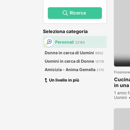
Ricerca
Seleziona categoria
Personali
22183
Donne in cerca di Uomini
9902
Uomini in cerca di Donne
10178
Amicizia - Anima Gemella
2170
Frosinone
Cucina
Un livello in più
in una
1 anno f
Uomini
visualiz