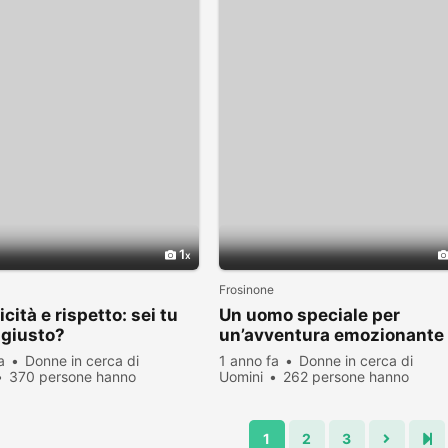
1
Frosinone
cità e rispetto: sei tu
Un uomo speciale per
 giusto?
un’avventura emozionante
a
Donne in cerca di
1 anno fa
Donne in cerca di
370 persone hanno
Uomini
262 persone hanno
zato
visualizzato
1
2
3