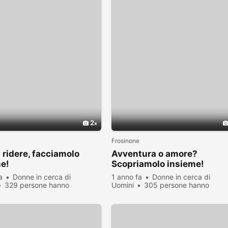
2
Frosinone
 ridere, facciamolo
Avventura o amore?
e!
Scopriamolo insieme!
a
Donne in cerca di
1 anno fa
Donne in cerca di
329 persone hanno
Uomini
305 persone hanno
zato
visualizzato