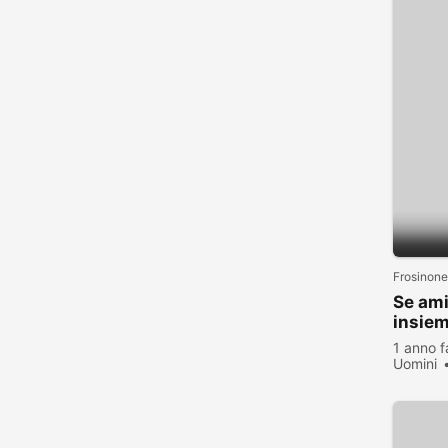
Frosinone
Se ami
insiem
1 anno f
Uomini
visualiz