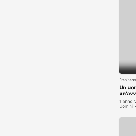
Frosinone
Un uom
un’av
1 anno f
Uomini
visualiz