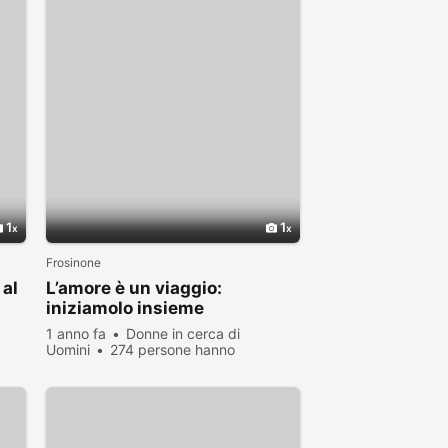
1
1
Frosinone
 al
L’amore è un viaggio:
iniziamolo insieme
1 anno fa
Donne in cerca di
Uomini
274 persone hanno
visualizzato