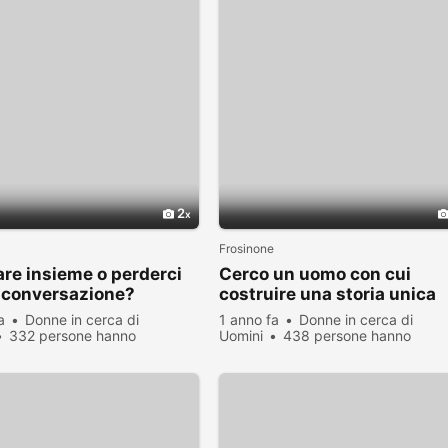
2
Frosinone
re insieme o perderci
Cerco un uomo con cui
 conversazione?
costruire una storia unica
a
Donne in cerca di
1 anno fa
Donne in cerca di
332 persone hanno
Uomini
438 persone hanno
zato
visualizzato