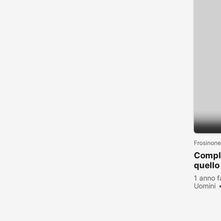
Frosinone
Compli
quello
1 anno f
Uomini
visualiz